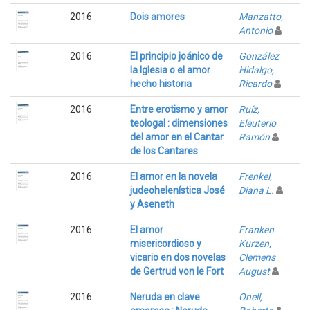
2016
Dois amores
Manzatto,
Antonio
2016
El principio joánico de
González
la Iglesia o el amor
Hidalgo,
hecho historia
Ricardo
2016
Entre erotismo y amor
Ruíz,
teologal : dimensiones
Eleuterio
del amor en el Cantar
Ramón
de los Cantares
2016
El amor en la novela
Frenkel,
judeohelenística José
Diana L.
y Aseneth
2016
El amor
Franken
misericordioso y
Kurzen,
vicario en dos novelas
Clemens
de Gertrud von le Fort
August
2016
Neruda en clave
Onell,