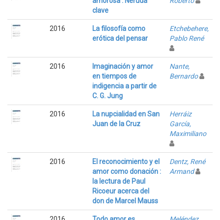
amorosa : Neruda
Roberto
clave
2016
La filosofía como
Etchebehere,
erótica del pensar
Pablo René
2016
Imaginación y amor
Nante,
en tiempos de
Bernardo
indigencia a partir de
C. G. Jung
2016
La nupcialidad en San
Herráiz
Juan de la Cruz
García,
Maximiliano
2016
El reconocimiento y el
Dentz, René
amor como donación :
Armand
la lectura de Paul
Ricoeur acerca del
don de Marcel Mauss
2016
Todo amor es
Meléndez