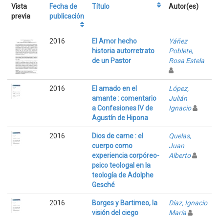
Vista
Fecha de
Título
Autor(es)
previa
publicación
2016
El Amor hecho
Yáñez
historia autorretrato
Poblete,
de un Pastor
Rosa Estela
2016
El amado en el
López,
amante : comentario
Julián
a Confesiones IV de
Ignacio
Agustín de Hipona
2016
Dios de carne : el
Quelas,
cuerpo como
Juan
experiencia corpóreo-
Alberto
psico teologal en la
teología de Adolphe
Gesché
2016
Borges y Bartimeo, la
Díaz, Ignacio
visión del ciego
María