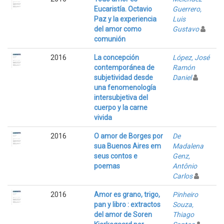
Eucaristía. Octavio
Guerrero,
Paz y la experiencia
Luis
del amor como
Gustavo
comunión
2016
La concepción
López, José
contemporánea de
Ramón
subjetividad desde
Daniel
una fenomenología
intersubjetiva del
cuerpo y la carne
vivida
2016
O amor de Borges por
De
sua Buenos Aires em
Madalena
seus contos e
Genz,
poemas
Antônio
Carlos
2016
Amor es grano, trigo,
Pinheiro
pan y libro : extractos
Souza,
del amor de Soren
Thiago