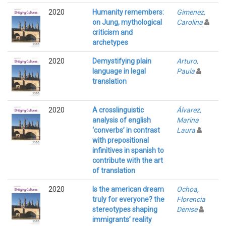
2020
Humanity remembers:
Gimenez,
on Jung, mythological
Carolina
criticism and
archetypes
2020
Demystifying plain
Arturo,
language in legal
Paula
translation
2020
A crosslinguistic
Álvarez,
analysis of english
Marina
‘converbs’ in contrast
Laura
with prepositional
infinitives in spanish to
contribute with the art
of translation
2020
Is the american dream
Ochoa,
truly for everyone? the
Florencia
stereotypes shaping
Denise
immigrants’ reality