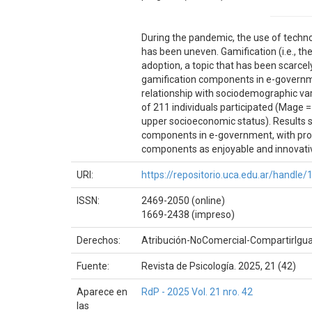
During the pandemic, the use of techn
has been uneven. Gamification (i.e., th
adoption, a topic that has been scarce
gamification components in e-governmen
relationship with sociodemographic var
of 211 individuals participated (Mage
upper socioeconomic status). Results s
components in e-government, with prog
components as enjoyable and innovati
URI:
https://repositorio.uca.edu.ar/handl
ISSN:
2469-2050 (online)
1669-2438 (impreso)
Derechos:
Atribución-NoComercial-CompartirIgual
Fuente:
Revista de Psicología. 2025, 21 (42)
Aparece en
RdP - 2025 Vol. 21 nro. 42
las