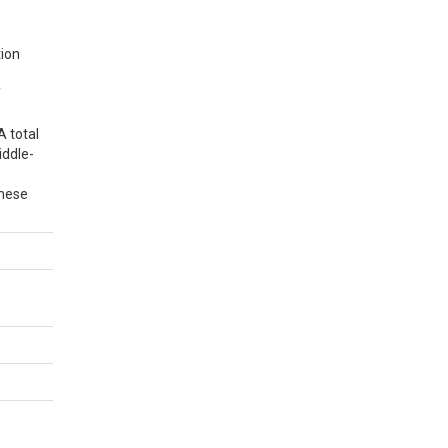
tion
f
A total
iddle-
these