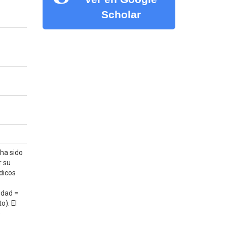
Scholar
 ha sido
r su
dicos
edad =
o). El
e