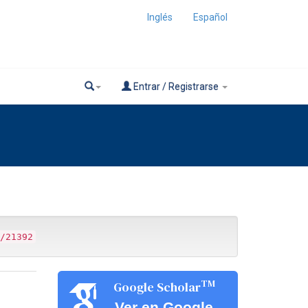
Inglés
Español
Entrar / Registrarse
/21392
TM
Google Scholar
Ver en Google