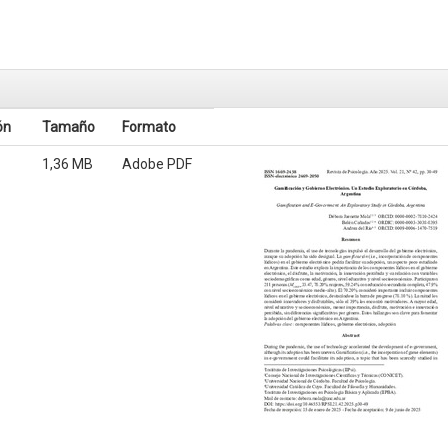
ón
Tamaño
Formato
1,36 MB
Adobe PDF