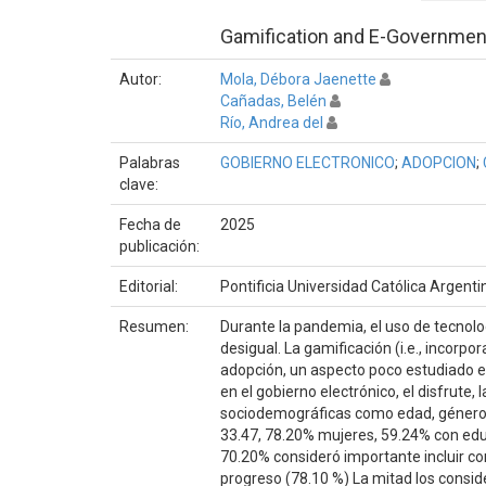
Gamification and E-Government.
Autor:
Mola, Débora Jaenette
Cañadas, Belén
Río, Andrea del
Palabras
GOBIERNO ELECTRONICO
;
ADOPCION
;
clave:
Fecha de
2025
publicación:
Editorial:
Pontificia Universidad Católica Argent
Resumen:
Durante la pandemia, el uso de tecnolo
desigual. La gamificación (i.e., incorpo
adopción, un aspecto poco estudiado e
en el gobierno electrónico, el disfrute, 
sociodemográficas como edad, género, 
33.47, 78.20% mujeres, 59.24% con edu
70.20% consideró importante incluir co
progreso (78.10 %) La mitad los consid