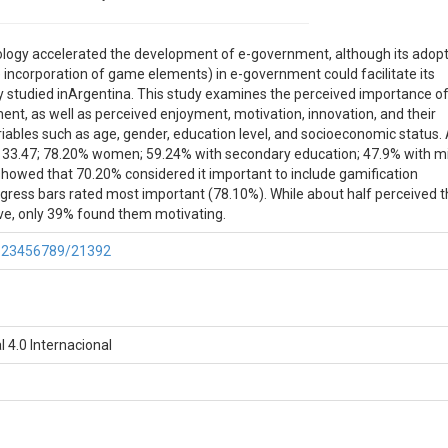
ology accelerated the development of e-government, although its adop
e incorporation of game elements) in e-government could facilitate its
ly studied inArgentina. This study examines the perceived importance o
t, as well as perceived enjoyment, motivation, innovation, and their
iables such as age, gender, education level, and socioeconomic status. 
 = 33.47; 78.20% women; 59.24% with secondary education; 47.9% with m
howed that 70.20% considered it important to include gamification
ress bars rated most important (78.10%). While about half perceived 
ve, only 39% found them motivating.
e/123456789/21392
 4.0 Internacional