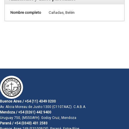
Nombre completo
Cañadas, Belén
Buenos Aires / +54 (11) 4349 0200
Av. Alicia Moreau de Justo 1300 (C1107AAZ). C.A.B.A.
Mendoza / +54 (0261) 442 9400
Uruguay 750, (M550AYH). Godoy Cruz, Mendoza
Paraná / +54 (0343) 431 2583
Buenos Aires 249 (E3100BQF). Paraná, Entre Ríos