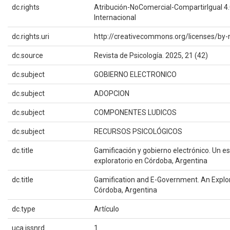
dc.rights
Atribución-NoComercial-CompartirIgual 4
Internacional
dc.rights.uri
http://creativecommons.org/licenses/by-
dc.source
Revista de Psicología. 2025, 21 (42)
dc.subject
GOBIERNO ELECTRONICO
dc.subject
ADOPCION
dc.subject
COMPONENTES LUDICOS
dc.subject
RECURSOS PSICOLÓGICOS
dc.title
Gamificación y gobierno electrónico. Un e
exploratorio en Córdoba, Argentina
dc.title
Gamification and E-Government. An Explor
Córdoba, Argentina
dc.type
Artículo
uca.issnrd
1