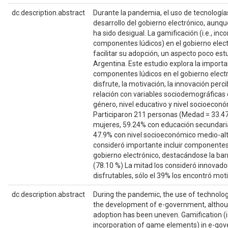
dc.description.abstract
Durante la pandemia, el uso de tecnología
desarrollo del gobierno electrónico, aunq
ha sido desigual. La gamificación (i.e., inc
componentes lúdicos) en el gobierno elect
facilitar su adopción, un aspecto poco es
Argentina. Este estudio explora la importa
componentes lúdicos en el gobierno electr
disfrute, la motivación, la innovación perci
relación con variables sociodemográficas
género, nivel educativo y nivel socioeconó
Participaron 211 personas (Medad = 33.4
mujeres, 59.24% con educación secundari
47.9% con nivel socioeconómico medio-alt
consideró importante incluir componentes 
gobierno electrónico, destacándose la bar
(78.10 %) La mitad los consideró innovado
disfrutables, sólo el 39% los encontró mot
dc.description.abstract
During the pandemic, the use of technolo
the development of e-government, althou
adoption has been uneven. Gamification (i.
incorporation of game elements) in e-go