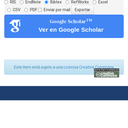
RIS
EndNote
Bibtex
RefWorks
Excel
CSV
PDF
Enviar por mail
TM
Google Scholar
Ver en Google Scholar
Este ítem está sujeto a una
Licencia Creative Commons