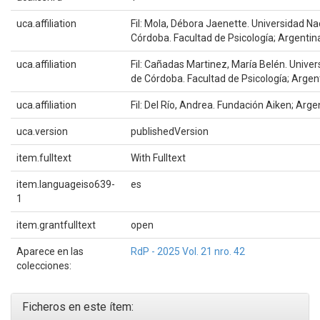
uca.affiliation
Fil: Mola, Débora Jaenette. Universidad Na
Córdoba. Facultad de Psicología; Argentin
uca.affiliation
Fil: Cañadas Martinez, María Belén. Univer
de Córdoba. Facultad de Psicología; Argen
uca.affiliation
Fil: Del Río, Andrea. Fundación Aiken; Arge
uca.version
publishedVersion
item.fulltext
With Fulltext
item.languageiso639-
es
1
item.grantfulltext
open
Aparece en las
RdP - 2025 Vol. 21 nro. 42
colecciones:
Ficheros en este ítem: