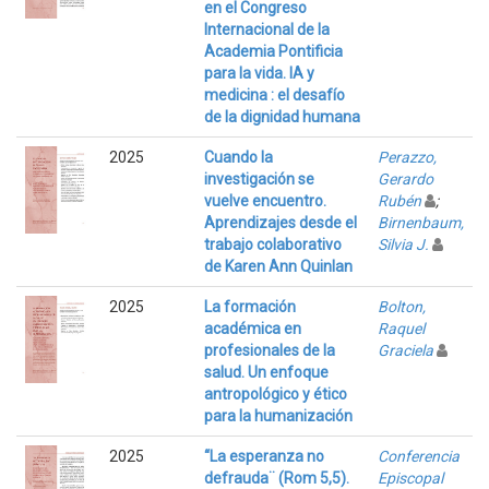
en el Congreso
Internacional de la
Academia Pontificia
para la vida. IA y
medicina : el desafío
de la dignidad humana
2025
Cuando la
Perazzo,
investigación se
Gerardo
vuelve encuentro.
Rubén
;
Aprendizajes desde el
Birnenbaum,
trabajo colaborativo
Silvia J.
de Karen Ann Quinlan
2025
La formación
Bolton,
académica en
Raquel
profesionales de la
Graciela
salud. Un enfoque
antropológico y ético
para la humanización
2025
“La esperanza no
Conferencia
defrauda¨ (Rom 5,5).
Episcopal