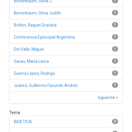
Birnenbaum, Silvia J.
1
Birnenbaum, Silvia Judith
1
Bolton, Raquel Graciela
1
Conferencia Episcopal Argentina
1
Del Valle, Miguel
1
Garau, María Laura
1
Guerra López, Rodrigo
1
Juárez, Guillermo Facundo Andrés
1
siguiente >
Tema
BIOETICA
5