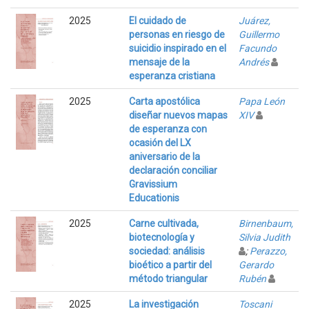
2025
El cuidado de
Juárez,
personas en riesgo de
Guillermo
suicidio inspirado en el
Facundo
mensaje de la
Andrés
esperanza cristiana
2025
Carta apostólica
Papa León
diseñar nuevos mapas
XIV
de esperanza con
ocasión del LX
aniversario de la
declaración conciliar
Gravissium
Educationis
2025
Carne cultivada,
Birnenbaum,
biotecnología y
Silvia Judith
sociedad: análisis
;
Perazzo,
bioético a partir del
Gerardo
método triangular
Rubén
2025
La investigación
Toscani