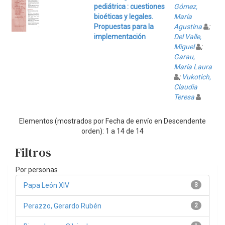
pediátrica : cuestiones
Gómez,
bioéticas y legales.
María
Propuestas para la
Agustina
;
implementación
Del Valle,
Miguel
;
Garau,
María Laura
;
Vukotich,
Claudia
Teresa
Elementos (mostrados por Fecha de envío en Descendente
orden): 1 a 14 de 14
Filtros
Por personas
Papa León XIV
3
Perazzo, Gerardo Rubén
2