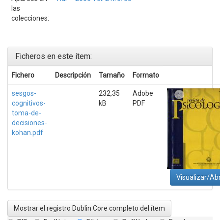
las
colecciones:
Ficheros en este ítem:
Fichero
Descripción
Tamaño
Formato
sesgos-
232,35
Adobe
cognitivos-
kB
PDF
toma-de-
decisiones-
kohan.pdf
Visualizar/Abr
Mostrar el registro Dublin Core completo del ítem