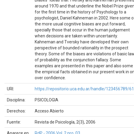
around 1970 and that underline the Nobel Prize give
for the first time in the history of Psychology to a
psychologist, Daniel Kahneman in 2002. Here some o
the more usual cognitive biases are put forward,
specially those that occur in the human judgement
when decisions are taken within uncertainty.
Kahneman and Tversky have developed their own
perspective of bounded rationality in the prospect
theory. Some of the biases are violations of basic la
of probability as the conjunction fallacy. Some
examples are presented in this paper and also some
the empirical facts obtained in our present work in o
over confidence.
URI:
https://repositorio.uca.edu.ar/handle/123456789/6
Disciplina:
PSICOLOGIA
Derechos:
Acceso Abierto
Fuente:
Revista de Psicología, 2(3), 2006
Aparece en
RdP - 2006 Vol. 2 nro. 03