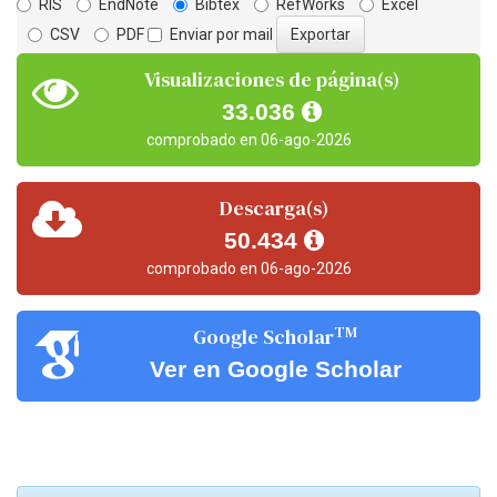
RIS
EndNote
Bibtex
RefWorks
Excel
CSV
PDF
Enviar por mail
Visualizaciones de página(s)
33.036
comprobado en 06-ago-2026
Descarga(s)
50.434
comprobado en 06-ago-2026
TM
Google Scholar
Ver en Google Scholar