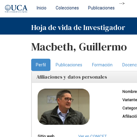
Skip
-->
Inicio
Colecciones
Publicaciones
navigation
Hoja de vida de Investigador
Macbeth, Guillermo
Perfil
Publicaciones
Formación
Docenc
Afiliaciones y datos personales
Nombre
Variant
Categorí
Afiliaci
Sitio web
Ver en CONICET