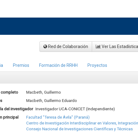
Red de Colaboración
Ver Las Estadístic
ia
Premios
Formación de RRHH
Proyectos
 completo
Macbeth, Guillermo
es
Macbeth, Guillermo Eduardo
a del investigador
Investigador UCA-CONICET (Independiente)
ón principal
Facultad "Teresa de Ávila" (Paraná)
Centro de Investigación Interdisciplinar en Valores, Integración
Consejo Nacional de Investigaciones Científicas y Técnicas