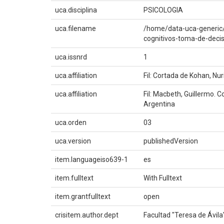
uca.disciplina
PSICOLOGIA
uca.filename
/home/data-uca-generic/
cognitivos-toma-de-deci
uca.issnrd
1
uca.affiliation
Fil: Cortada de Kohan, Nu
uca.affiliation
Fil: Macbeth, Guillermo. C
Argentina
uca.orden
03
uca.version
publishedVersion
item.languageiso639-1
es
item.fulltext
With Fulltext
item.grantfulltext
open
crisitem.author.dept
Facultad "Teresa de Ávila