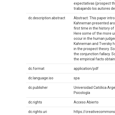
expectativas (prospect th
trabajando los autores de
dc.description.abstract
Abstract: This paper intr
Kahneman presented aroun
first time in the history 
Here some of the more usu
occur in the human judge
Kahneman and Tversky hav
in the prospect theory. So
the conjunction fallacy. 
the empirical facts obtai
dc.format
application/pdf
dc.language.iso
spa
dc.publisher
Universidad Católica Arg
Psicología
dc.rights
Acceso Abierto
dc.rights.uri
https://creativecommons.