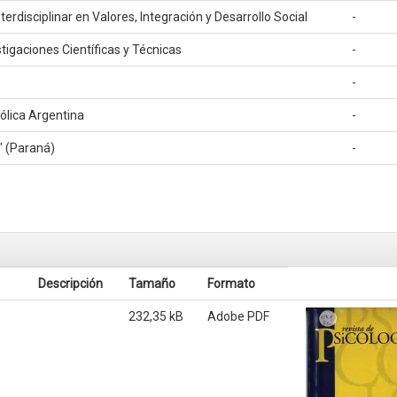
terdisciplinar en Valores, Integración y Desarrollo Social
-
tigaciones Científicas y Técnicas
-
-
tólica Argentina
-
" (Paraná)
-
Descripción
Tamaño
Formato
232,35 kB
Adobe PDF