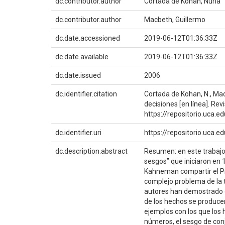
dc.contributor.author
Cortada de Kohan, Nuria
dc.contributor.author
Macbeth, Guillermo
dc.date.accessioned
2019-06-12T01:36:33Z
dc.date.available
2019-06-12T01:36:33Z
dc.date.issued
2006
dc.identifier.citation
Cortada de Kohan, N., Mac
decisiones [en línea]. Revi
https://repositorio.uca.
dc.identifier.uri
https://repositorio.uca.
dc.description.abstract
Resumen: en este trabajo
sesgos” que iniciaron en 
Kahneman compartir el Pr
complejo problema de la 
autores han demostrado qu
de los hechos se produce
ejemplos con los que los 
números, el sesgo de conj