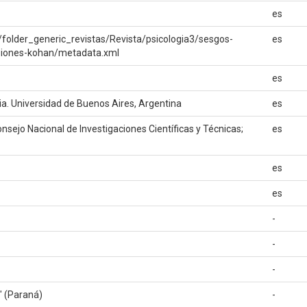
es
folder_generic_revistas/Revista/psicologia3/sesgos-
es
siones-kohan/metadata.xml
es
ria. Universidad de Buenos Aires, Argentina
es
onsejo Nacional de Investigaciones Científicas y Técnicas;
es
es
es
-
-
-
" (Paraná)
-