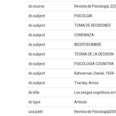
dc.source
Revista de Psicología, 2(3
dc.subject
PSICOLGIA
dc.subject
TOMA DE DECISIONES
dc.subject
CONFIANZA
dc.subject
INCERTIDUMBRE
dc.subject
TEORIA DE LA DECISION
dc.subject
PSICOLOGIA COGNITIVA
dc.subject
Kahneman, Daniel, 1934-
dc.subject
Tversky, Amos
dc.title
Los sesgos cognitivos en 
dc.type
Artículo
uca.path
Revista de Psicología|2006