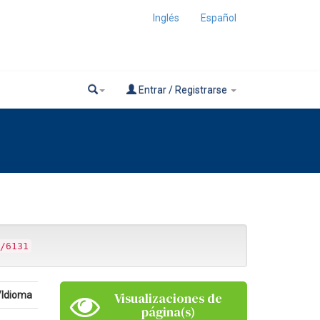
Inglés
Español
Entrar / Registrarse
/6131
/Idioma
Visualizaciones de
página(s)