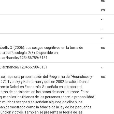
es
es
-
-
-
beth, G. (2006). Los sesgos cognitivos en la toma de
es
sta de Psicología, 2(3). Disponible en:
edu.ar/handle/123456789/6131
edu.ar/handle/123456789/6131
-
 se hace una presentación del Programa de “Heuristicos y
es
1970 Tversky y Kahneman y que en 2002 le valió a Daniel
emio Nobel en Economía. Se señala en el trabajo el
toma de decisiones en los casos de incertidumbre. Estos
e en las intuiciones de las personas sobre la probabilidad
n muchos sesgos y se señalan algunos de ellos y los
han demostrado como la falacia de la ley de los pequeños
unción y otros. También se presenta la teoría de las