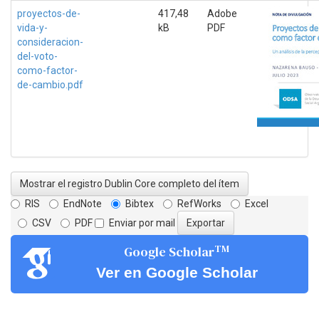
proyectos-de-
417,48
Adobe
vida-y-
kB
PDF
consideracion-
del-voto-
como-factor-
de-cambio.pdf
Mostrar el registro Dublin Core completo del ítem
RIS
EndNote
Bibtex
RefWorks
Excel
CSV
PDF
Enviar por mail
TM
Google Scholar
Ver en Google Scholar