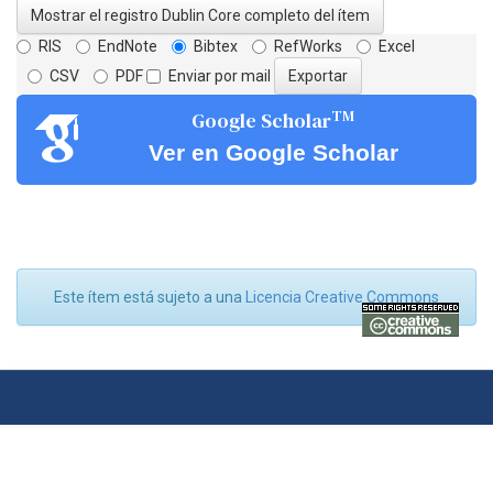
Mostrar el registro Dublin Core completo del ítem
RIS
EndNote
Bibtex
RefWorks
Excel
CSV
PDF
Enviar por mail
TM
Google Scholar
Ver en Google Scholar
Este ítem está sujeto a una
Licencia Creative Commons