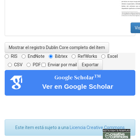
Vi
Mostrar el registro Dublin Core completo del ítem
RIS
EndNote
Bibtex
RefWorks
Excel
CSV
PDF
Enviar por mail
TM
Google Scholar
Ver en Google Scholar
Este ítem está sujeto a una
Licencia Creative Commons