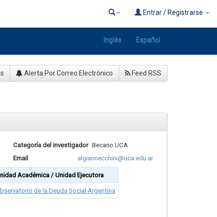
Entrar / Registrarse
Inglés
Español
as
Alerta Por Correo Electrónico
Feed RSS
Categoría del investigador
Becario UCA
Email
algiannecchini@uca.edu.ar
nidad Académica / Unidad Ejecutora
bservatorio de la Deuda Social Argentina