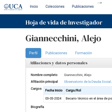
Skip
-->
Inicio
Colecciones
Publicaciones
navigation
Hoja de vida de Investigador
Giannecchini, Alejo
Perfil
Publicaciones
Formación
Afiliaciones y datos personales
Nombre completo
Giannecchini, Alejo
Afiliación principal
Observatorio de la Deuda Social
Cargos
Fecha Inicio
Cargo/Rol
03-03-2024
Becario técnico en el área de p
Biografía