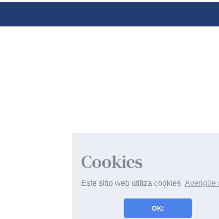
Cookies
Este sitio web utiliza cookies
Averigüe
OK!