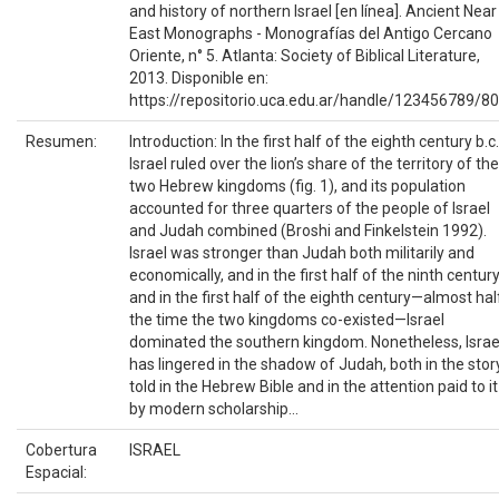
and history of northern Israel [en línea]. Ancient Near
East Monographs - Monografías del Antigo Cercano
Oriente, n° 5. Atlanta: Society of Biblical Literature,
2013. Disponible en:
https://repositorio.uca.edu.ar/handle/123456789/8
Resumen:
Introduction: In the first half of the eighth century b.c.
Israel ruled over the lion’s share of the territory of the
two Hebrew kingdoms (fig. 1), and its population
accounted for three quarters of the people of Israel
and Judah combined (Broshi and Finkelstein 1992).
Israel was stronger than Judah both militarily and
economically, and in the first half of the ninth centur
and in the first half of the eighth century—almost hal
the time the two kingdoms co-existed—Israel
dominated the southern kingdom. Nonetheless, Israe
has lingered in the shadow of Judah, both in the stor
told in the Hebrew Bible and in the attention paid to it
by modern scholarship...
Cobertura
ISRAEL
Espacial: