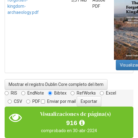
kingdom-
PDF
archaeology.pdf
Visualiza
Mostrar el registro Dublin Core completo del ítem
RIS
EndNote
Bibtex
RefWorks
Excel
CSV
PDF
Enviar por mail
Visualizaciones de página(s)
916
comprobado en 30-abr-2024