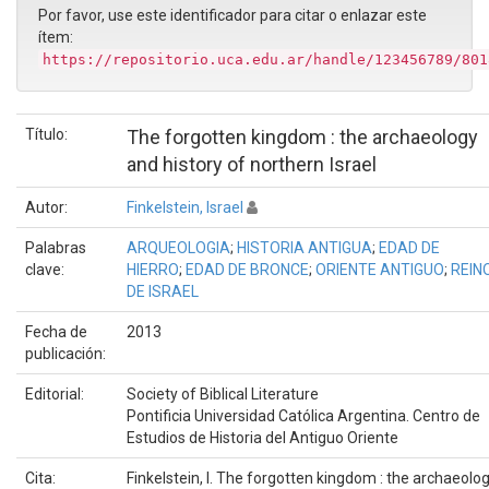
Por favor, use este identificador para citar o enlazar este
ítem:
https://repositorio.uca.edu.ar/handle/123456789/801
Título:
The forgotten kingdom : the archaeology
and history of northern Israel
Autor:
Finkelstein, Israel
Palabras
ARQUEOLOGIA
;
HISTORIA ANTIGUA
;
EDAD DE
clave:
HIERRO
;
EDAD DE BRONCE
;
ORIENTE ANTIGUO
;
REIN
DE ISRAEL
Fecha de
2013
publicación:
Editorial:
Society of Biblical Literature
Pontificia Universidad Católica Argentina. Centro de
Estudios de Historia del Antiguo Oriente
Cita:
Finkelstein, I. The forgotten kingdom : the archaeolo