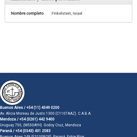
Nombre completo
Finkelstein, Israel
Buenos Aires / +54 (11) 4349 0200
Av. Alicia Moreau de Justo 1300 (C1107AAZ). C.A.B.A.
Mendoza / +54 (0261) 442 9400
Uruguay 750, (M550AYH). Godoy Cruz, Mendoza
Paraná / +54 (0343) 431 2583
Buenos Aires 249 (E3100BQF). Paraná, Entre Ríos