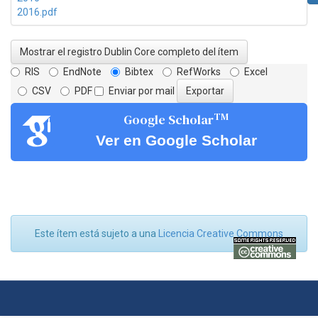
2016.pdf
Mostrar el registro Dublin Core completo del ítem
RIS
EndNote
Bibtex
RefWorks
Excel
CSV
PDF
Enviar por mail
TM
Google Scholar
Ver en Google Scholar
Este ítem está sujeto a una
Licencia Creative Commons