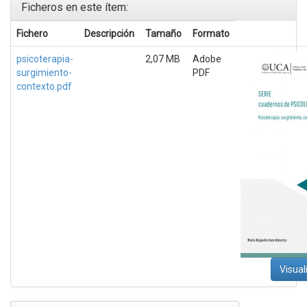
Ficheros en este ítem:
Fichero
Descripción
Tamaño
Formato
psicoterapia-
2,07 MB
Adobe
surgimiento-
PDF
contexto.pdf
Visual