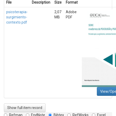
File
Description
Size
Format
psicoterapia-
2,07
Adobe
surgimiento-
MB
PDF
contexto.pdf
View/Op
Show full item record
Refman
EndNote
Bibtex
RefWorks
Excel