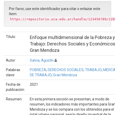
Por favor, use este identificador para citar o enlazar este
ítem:
https://repositorio.uca.edu.ar/handle/123456789/220
Título:
Enfoque multidimensional de la Pobreza y
Trabajo: Derechos Sociales y Económicos
Gran Mendoza
Autor:
Salvia, Agustín
Palabras
POBREZA
;
DERECHOS SOCIALES
;
TRABAJO
;
MERC
clave:
DE TRABAJO
;
Gran Mendoza
Fecha de
2021
publicación:
Resumen:
En esta primera sección se presentan, a modo de
resumen, los indicadores más importantes para Gra
Mendoza y se los compara con los obtenidos para el
total urbano nacional, según diseño muestral de la