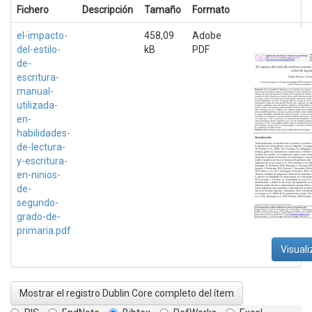
Fichero
Descripción
Tamaño
Formato
el-impacto-
458,09
Adobe
del-estilo-
kB
PDF
de-
escritura-
manual-
utilizada-
en-
habilidades-
de-lectura-
y-escritura-
en-ninios-
de-
segundo-
grado-de-
primaria.pdf
Visuali
Mostrar el registro Dublin Core completo del ítem