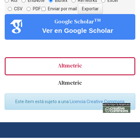
RIS
EndNote
Bibtex
RefWorks
Excel
CSV
PDF
Enviar por mail
TM
Google Scholar
Ver en Google Scholar
Altmetric
Altmetric
Este ítem está sujeto a una
Licencia Creative Commons