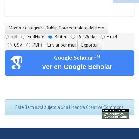
Mostrar el registro Dublin Core completo del ítem
RIS
EndNote
Bibtex
RefWorks
Excel
CSV
PDF
Enviar por mail
TM
Google Scholar
Ver en Google Scholar
Este ítem está sujeto a una
Licencia Creative Commons