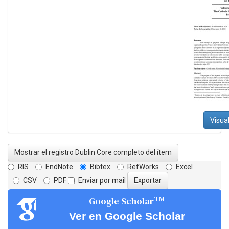
Visual
Mostrar el registro Dublin Core completo del ítem
RIS
EndNote
Bibtex
RefWorks
Excel
CSV
PDF
Enviar por mail
TM
Google Scholar
Ver en Google Scholar