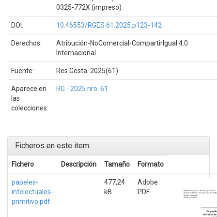
0325-772X (impreso)
DOI:
10.46553/RGES.61.2025.p123-142
Derechos:
Atribución-NoComercial-CompartirIgual 4.0
Internacional
Fuente:
Res Gesta. 2025(61)
Aparece en
RG - 2025 nro. 61
las
colecciones:
Ficheros en este ítem:
Fichero
Descripción
Tamaño
Formato
papeles-
477,24
Adobe
intelectuales-
kB
PDF
primitivo.pdf