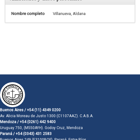
Nombre completo
Villanueva, Aldana
Buenos Aires / +54 (11) 4349 0200
Av. Alicia Moreau de Justo 1300 (C1107AAZ). C.A.B.A.
Mendoza / +54 (0261) 442 9400
Uruguay 750, (M550AYH). Godoy Cruz, Mendoza
Paraná / +54 (0343) 431 2583
Buenos Aires 249 (E3100BQF). Paraná, Entre Ríos