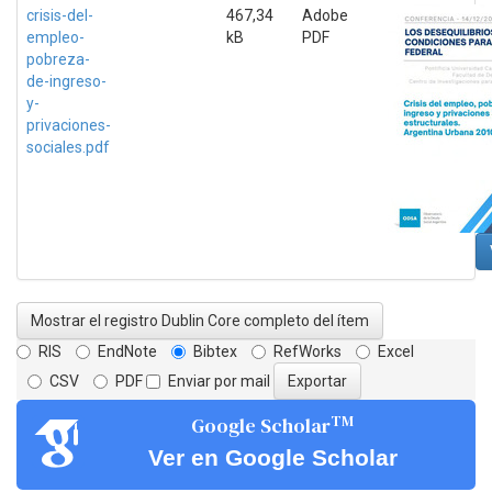
crisis-del-
467,34
Adobe
empleo-
kB
PDF
pobreza-
de-ingreso-
y-
privaciones-
sociales.pdf
Mostrar el registro Dublin Core completo del ítem
RIS
EndNote
Bibtex
RefWorks
Excel
CSV
PDF
Enviar por mail
TM
Google Scholar
Ver en Google Scholar