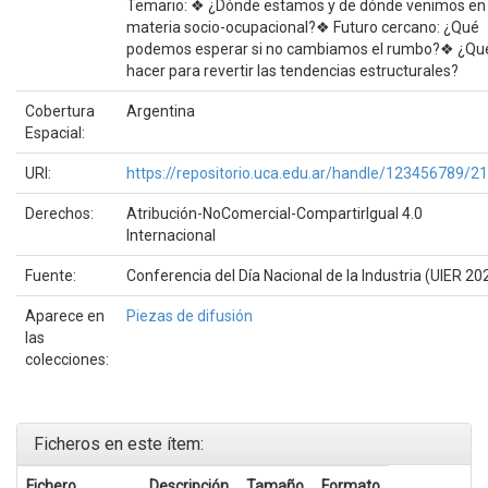
Temario: ❖ ¿Dónde estamos y de dónde venimos en
materia socio-ocupacional?❖ Futuro cercano: ¿Qué
podemos esperar si no cambiamos el rumbo?❖ ¿Qu
hacer para revertir las tendencias estructurales?
Cobertura
Argentina
Espacial:
URI:
https://repositorio.uca.edu.ar/handle/123456789/2
Derechos:
Atribución-NoComercial-CompartirIgual 4.0
Internacional
Fuente:
Conferencia del Día Nacional de la Industria (UIER 20
Aparece en
Piezas de difusión
las
colecciones:
Ficheros en este ítem:
Fichero
Descripción
Tamaño
Formato