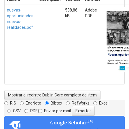
nuevas-
538,86
Adobe
oportunidades-
kB
PDF
nuevas-
realidades.pdf
Mostrar el registro Dublin Core completo del ítem
RIS
EndNote
Bibtex
RefWorks
Excel
CSV
PDF
Enviar por mail
TM
Google Scholar