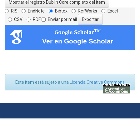
Mostrar el registro Dublin Core completo del ítem
RIS
EndNote
Bibtex
RefWorks
Excel
CSV
PDF
Enviar por mail
TM
Google Scholar
Ver en Google Scholar
Este ítem está sujeto a una
Licencia Creative Commons