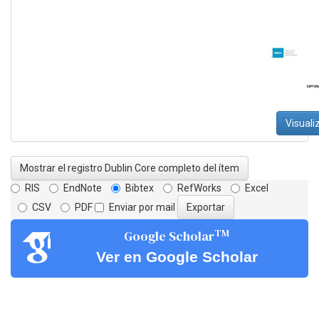
Visuali
Mostrar el registro Dublin Core completo del ítem
RIS
EndNote
Bibtex
RefWorks
Excel
CSV
PDF
Enviar por mail
TM
Google Scholar
Ver en Google Scholar