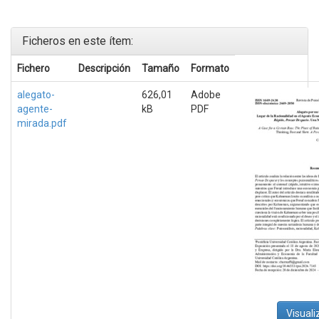
Ficheros en este ítem:
Fichero
Descripción
Tamaño
Formato
alegato-
626,01
Adobe
agente-
kB
PDF
mirada.pdf
Visuali