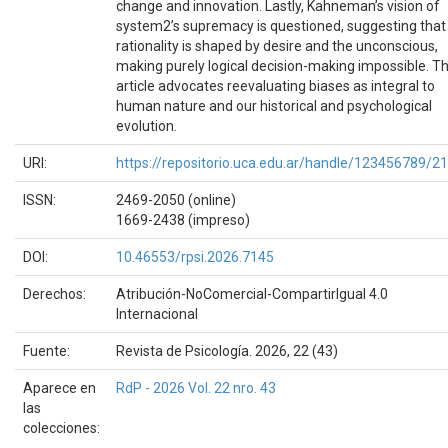
change and innovation. Lastly, Kahneman’s vision of
system2’s supremacy is questioned, suggesting that
rationality is shaped by desire and the unconscious,
making purely logical decision-making impossible. T
article advocates reevaluating biases as integral to
human nature and our historical and psychological
evolution.
URI:
https://repositorio.uca.edu.ar/handle/123456789/2
ISSN:
2469-2050 (online)
1669-2438 (impreso)
DOI:
10.46553/rpsi.2026.7145
Derechos:
Atribución-NoComercial-CompartirIgual 4.0
Internacional
Fuente:
Revista de Psicología. 2026, 22 (43)
Aparece en
RdP - 2026 Vol. 22 nro. 43
las
colecciones: