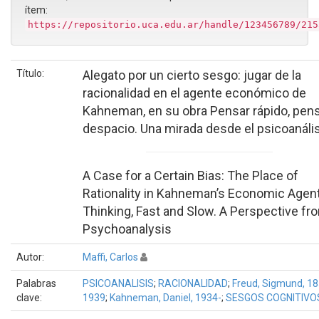
ítem:
https://repositorio.uca.edu.ar/handle/123456789/215
Título:
Alegato por un cierto sesgo: jugar de la
racionalidad en el agente económico de
Kahneman, en su obra Pensar rápido, pen
despacio. Una mirada desde el psicoanáli
A Case for a Certain Bias: The Place of
Rationality in Kahneman’s Economic Agent
Thinking, Fast and Slow. A Perspective fr
Psychoanalysis
Autor:
Maffi, Carlos
Palabras
PSICOANALISIS
;
RACIONALIDAD
;
Freud, Sigmund, 18
clave:
1939
;
Kahneman, Daniel, 1934-
;
SESGOS COGNITIVO