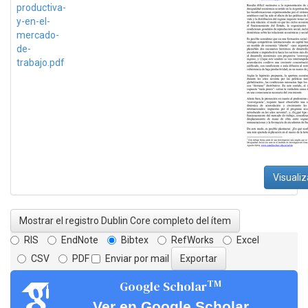
productiva-
y-en-el-
mercado-
de-
trabajo.pdf
Visualiz
Mostrar el registro Dublin Core completo del ítem
RIS
EndNote
Bibtex
RefWorks
Excel
CSV
PDF
Enviar por mail
TM
Google Scholar
Ver en Google Scholar