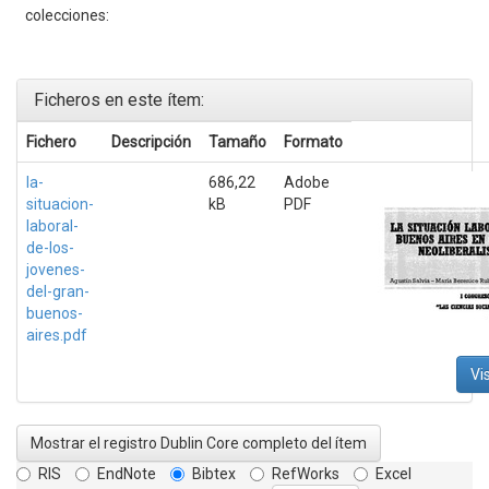
colecciones:
Ficheros en este ítem:
Fichero
Descripción
Tamaño
Formato
la-
686,22
Adobe
situacion-
kB
PDF
laboral-
de-los-
jovenes-
del-gran-
buenos-
aires.pdf
Vi
Mostrar el registro Dublin Core completo del ítem
RIS
EndNote
Bibtex
RefWorks
Excel