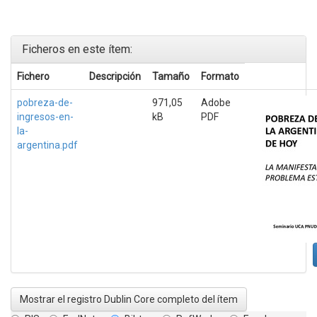
Ficheros en este ítem:
Fichero
Descripción
Tamaño
Formato
pobreza-de-
971,05
Adobe
ingresos-en-
kB
PDF
la-
argentina.pdf
Mostrar el registro Dublin Core completo del ítem