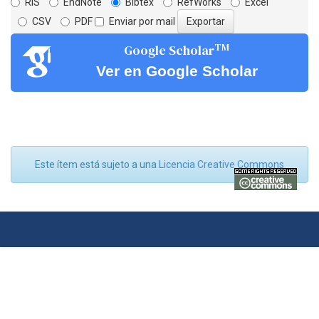
RIS
EndNote
Bibtex
RefWorks
Excel
CSV
PDF
Enviar por mail
TM
Google Scholar
Ver en Google Scholar
Este ítem está sujeto a una
Licencia Creative Commons