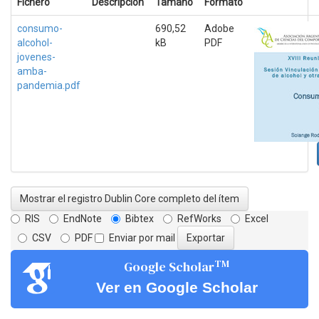
Fichero
Descripción
Tamaño
Formato
consumo-
690,52
Adobe
alcohol-
kB
PDF
jovenes-
amba-
pandemia.pdf
Mostrar el registro Dublin Core completo del ítem
RIS
EndNote
Bibtex
RefWorks
Excel
CSV
PDF
Enviar por mail
TM
Google Scholar
Ver en Google Scholar