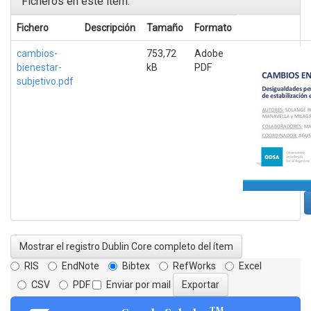
Ficheros en este ítem:
Fichero
Descripción
Tamaño
Formato
cambios-
753,72
Adobe
bienestar-
kB
PDF
subjetivo.pdf
Mostrar el registro Dublin Core completo del ítem
RIS
EndNote
Bibtex
RefWorks
Excel
CSV
PDF
Enviar por mail
TM