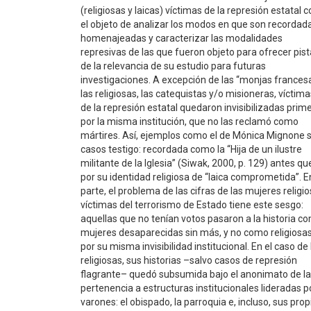
(religiosas y laicas) víctimas de la represión estatal 
el objeto de analizar los modos en que son recordad
homenajeadas y caracterizar las modalidades
represivas de las que fueron objeto para ofrecer pis
de la relevancia de su estudio para futuras
investigaciones. A excepción de las “monjas francesa
las religiosas, las catequistas y/o misioneras, víctima
de la represión estatal quedaron invisibilizadas prim
por la misma institución, que no las reclamó como
mártires. Así, ejemplos como el de Mónica Mignone 
casos testigo: recordada como la “Hija de un ilustre
militante de la Iglesia” (Siwak, 2000, p. 129) antes qu
por su identidad religiosa de “laica comprometida”. E
parte, el problema de las cifras de las mujeres religi
víctimas del terrorismo de Estado tiene este sesgo:
aquellas que no tenían votos pasaron a la historia c
mujeres desaparecidas sin más, y no como religiosas
por su misma invisibilidad institucional. En el caso de 
religiosas, sus historias –salvo casos de represión
flagrante– quedó subsumida bajo el anonimato de la
pertenencia a estructuras institucionales lideradas p
varones: el obispado, la parroquia e, incluso, sus prop