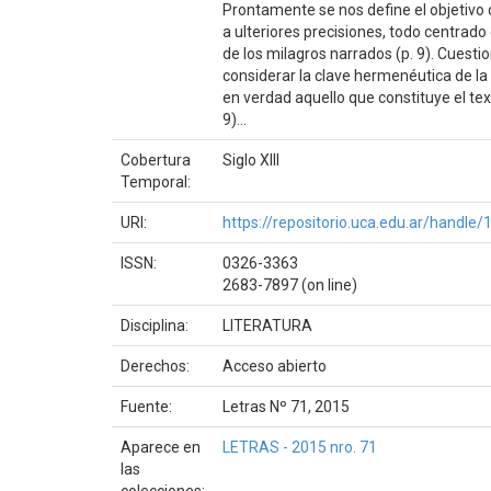
Prontamente se nos define el objetivo de
a ulteriores precisiones, todo centrado 
de los milagros narrados (p. 9). Cuest
considerar la clave hermenéutica de la 
en verdad aquello que constituye el tex
9)...
Cobertura
Siglo XIII
Temporal:
URI:
https://repositorio.uca.edu.ar/handl
ISSN:
0326-3363
2683-7897 (on line)
Disciplina:
LITERATURA
Derechos:
Acceso abierto
Fuente:
Letras Nº 71, 2015
Aparece en
LETRAS - 2015 nro. 71
las
colecciones: