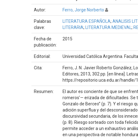
Autor:
Ferro, Jorge Norberto
Palabras
LITERATURA ESPAÑOLA
;
ANALISIS LI
clave:
LITERARIA
;
LITERATURA MEDIEVAL
;
R
Fecha de
2015
publicación:
Editorial:
Universidad Católica Argentina. Faculta
Cita:
Ferro, J. N. Javier Roberto González, L
Editores, 2013, 302 pp. [en línea]. Letra
https://repositorio.uca.edu.ar/handl
Resumen:
El autor es conciente de que se enfren
romeros’— erizada de dificultades. Se 
Gonzalo de Berceo” (p. 7). Y el riesgo 
adición superflua y del desconsiderado
discursividad secundaria, de los inne
(p. 8). Riesgo sorteado con toda felici
permite acceder a un exhaustivo análisi
en una perspectiva de notable hondura fi