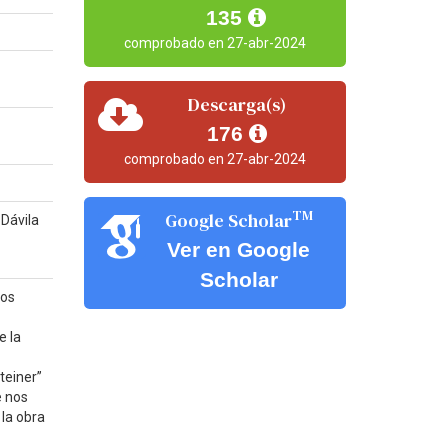
135
comprobado en 27-abr-2024
Descarga(s)
176
comprobado en 27-abr-2024
TM
Google Scholar
 Dávila
Ver en Google
Scholar
mos
e la
teiner”
e nos
 la obra