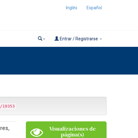
Inglés
Español
Entrar / Registrarse
/10353
res,
Visualizaciones de
página(s)