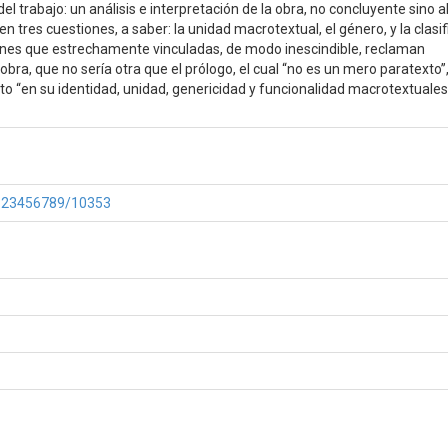
l trabajo: un análisis e interpretación de la obra, no concluyente sino a
en tres cuestiones, a saber: la unidad macrotextual, el género, y la clasi
iones que estrechamente vinculadas, de modo inescindible, reclaman
obra, que no sería otra que el prólogo, el cual “no es un mero paratexto”,
to “en su identidad, unidad, genericidad y funcionalidad macrotextuales”
e/123456789/10353