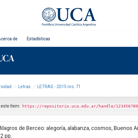
Acerca de
Estadísticas
 UCA
rsidad
Letras
LETRAS - 2015 nro. 71
r este ítem:
https://repositorio.uca.edu.ar/handle/123456789
ilagros de Berceo: alegoría, alabanza, cosmos, Buenos Ai
02 pp.