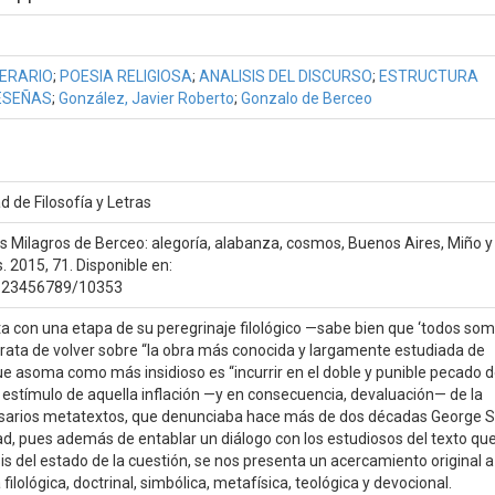
TERARIO
;
POESIA RELIGIOSA
;
ANALISIS DEL DISCURSO
;
ESTRUCTURA
ESEÑAS
;
González, Javier Roberto
;
Gonzalo de Berceo
d de Filosofía y Letras
os Milagros de Berceo: alegoría, alabanza, cosmos, Buenos Aires, Miño y
s. 2015, 71. Disponible en:
e/123456789/10353
ta con una etapa de su peregrinaje filológico —sabe bien que ‘todos so
trata de volver sobre “la obra más conocida y largamente estudiada de
que asoma como más insidioso es “incurrir en el doble y punible pecado d
 estímulo de aquella inflación —y en consecuencia, devaluación— de la
cesarios metatextos, que denunciaba hace más de dos décadas George S
dad, pues además de entablar un diálogo con los estudiosos del texto qu
s del estado de la cuestión, se nos presenta un acercamiento original a
lológica, doctrinal, simbólica, metafísica, teológica y devocional.