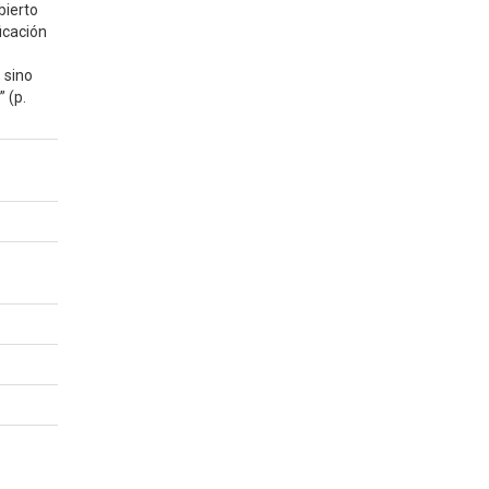
bierto
ficación
 sino
 (p.