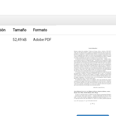
ción
Tamaño
Formato
52,49 kB
Adobe PDF