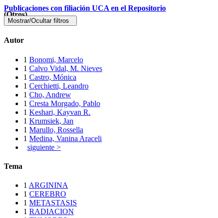
Publicaciones con filiación UCA en el Repositorio
(Otros)
Mostrar/Ocultar filtros
Autor
1
Bonomi, Marcelo
1
Calvo Vidal, M. Nieves
1
Castro, Mónica
1
Cerchietti, Leandro
1
Cho, Andrew
1
Cresta Morgado, Pablo
1
Keshari, Kayvan R.
1
Krumsiek, Jan
1
Marullo, Rossella
1
Medina, Vanina Araceli
siguiente >
Tema
1
ARGININA
1
CEREBRO
1
METASTASIS
1
RADIACION