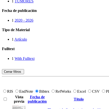
1
TUMORES
Fecha de publicación
1
2020 - 2026
Tipo de Material
1
Artículo
Fulltext
1
With Fulltext
Cerrar filtros
RIS
EndNote
Bibtex
RefWorks
Excel
CSV
P
Vista
Fecha de
Título
previa
publicación