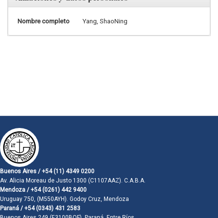
Nombre completo
Yang, ShaoNing
Buenos Aires / +54 (11) 4349 0200
Av. Alicia Moreau de Justo 1300 (C1107AAZ). C.A.B.A.
Mendoza / +54 (0261) 442 9400
Uruguay 750, (M550AYH). Godoy Cruz, Mendoza
Paraná / +54 (0343) 431 2583
Buenos Aires 249 (E3100BQF). Paraná, Entre Ríos