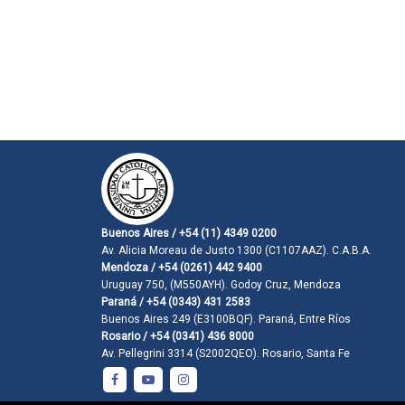
Buenos Aires / +54 (11) 4349 0200
Av. Alicia Moreau de Justo 1300 (C1107AAZ). C.A.B.A.
Mendoza / +54 (0261) 442 9400
Uruguay 750, (M550AYH). Godoy Cruz, Mendoza
Paraná / +54 (0343) 431 2583
Buenos Aires 249 (E3100BQF). Paraná, Entre Ríos
Rosario / +54 (0341) 436 8000
Av. Pellegrini 3314 (S2002QEO). Rosario, Santa Fe