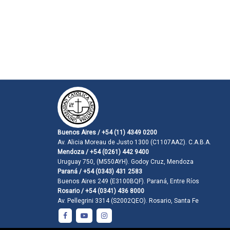
Buenos Aires / +54 (11) 4349 0200
Av. Alicia Moreau de Justo 1300 (C1107AAZ). C.A.B.A.
Mendoza / +54 (0261) 442 9400
Uruguay 750, (M550AYH). Godoy Cruz, Mendoza
Paraná / +54 (0343) 431 2583
Buenos Aires 249 (E3100BQF). Paraná, Entre Ríos
Rosario / +54 (0341) 436 8000
Av. Pellegrini 3314 (S2002QEO). Rosario, Santa Fe