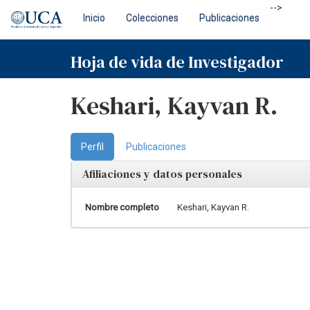
Skip
-->
Inicio
Colecciones
Publicaciones
navigation
Hoja de vida de Investigador
Keshari, Kayvan R.
Perfil
Publicaciones
Afiliaciones y datos personales
Nombre completo
Keshari, Kayvan R.