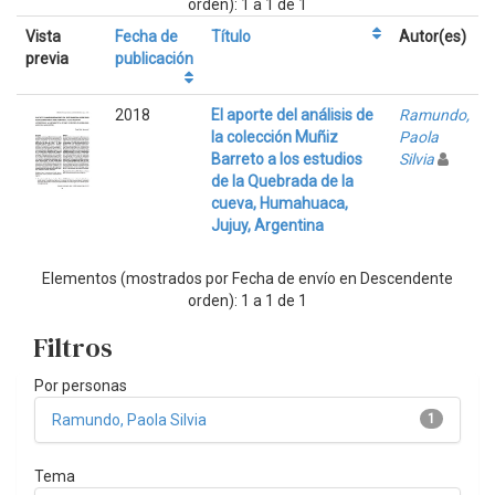
orden): 1 a 1 de 1
Vista
Fecha de
Título
Autor(es)
previa
publicación
2018
El aporte del análisis de
Ramundo,
la colección Muñiz
Paola
Barreto a los estudios
Silvia
de la Quebrada de la
cueva, Humahuaca,
Jujuy, Argentina
Elementos (mostrados por Fecha de envío en Descendente
orden): 1 a 1 de 1
Filtros
Por personas
Ramundo, Paola Silvia
1
Tema