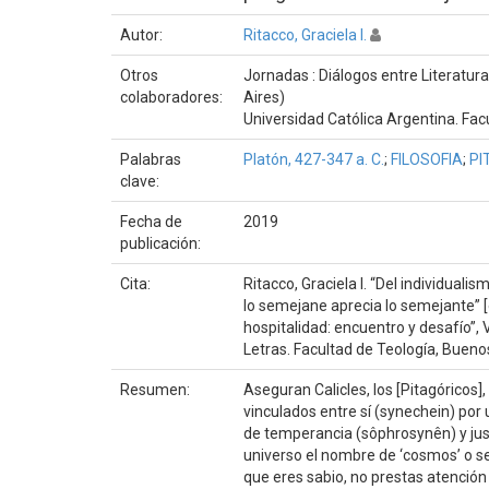
Autor:
Ritacco, Graciela I.
Otros
Jornadas : Diálogos entre Literatura,
colaboradores:
Aires)
Universidad Católica Argentina. Facu
Palabras
Platón, 427-347 a. C.
;
FILOSOFIA
;
PI
clave:
Fecha de
2019
publicación:
Cita:
Ritacco, Graciela I. “Del individualis
lo semejane aprecia lo semejante” [e
hospitalidad: encuentro y desafío”, 
Letras. Facultad de Teología, Bueno
Resumen:
Aseguran Calicles, los [Pitagóricos],
vinculados entre sí (synechein) por
de temperancia (sôphrosynên) y just
universo el nombre de ‘cosmos’ o se
que eres sabio, no prestas atención 