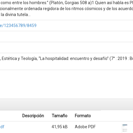
como entre los hombres.” (Platón, Gorgias 508 a)1 Quien así habla es P
rcionalmente ordenada regidora de los ritmos cósmicos y de los acuerd
 divina tutela...
ndle/123456789/8459
 Estética y Teología, “La hospitalidad: encuentro y desafío” (7° : 2019 :
Descripción
Tamaño
Formato
pdf
41,95 kB
Adobe PDF