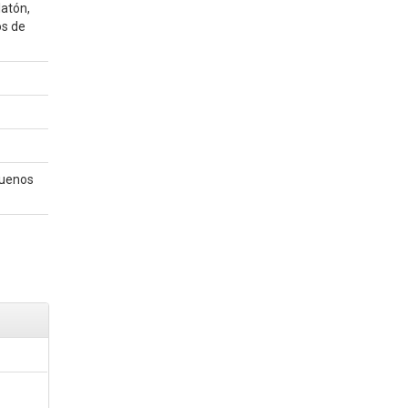
latón,
os de
 Buenos