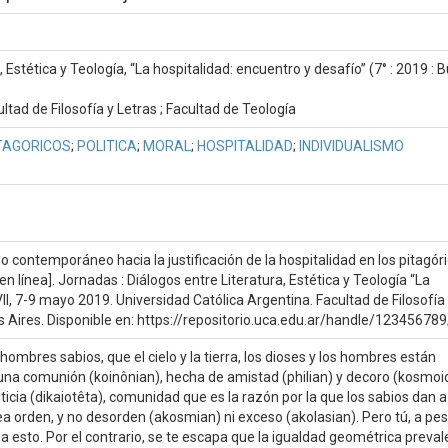
 Estética y Teología, “La hospitalidad: encuentro y desafío” (7° : 2019 :
ltad de Filosofía y Letras ; Facultad de Teología
TAGORICOS
;
POLITICA
;
MORAL
;
HOSPITALIDAD
;
INDIVIDUALISMO
mo contemporáneo hacia la justificación de la hospitalidad en los pitagórico
n línea]. Jornadas : Diálogos entre Literatura, Estética y Teología “La
VII, 7-9 mayo 2019. Universidad Católica Argentina. Facultad de Filosofía
s Aires. Disponible en: https://repositorio.uca.edu.ar/handle/12345678
 hombres sabios, que el cielo y la tierra, los dioses y los hombres están
 una comunión (koinônian), hecha de amistad (philian) y decoro (kosmoio
icia (dikaiotêta), comunidad que es la razón por la que los sabios dan a
a orden, y no desorden (akosmian) ni exceso (akolasian). Pero tú, a pe
a esto. Por el contrario, se te escapa que la igualdad geométrica preva