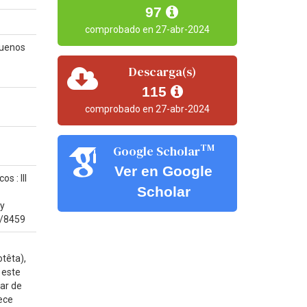
97
comprobado en 27-abr-2024
 Buenos
Descarga(s)
115
comprobado en 27-abr-2024
TM
Google Scholar
Ver en Google
s : III
Scholar
 y
9/8459
têta),
 este
sar de
lece