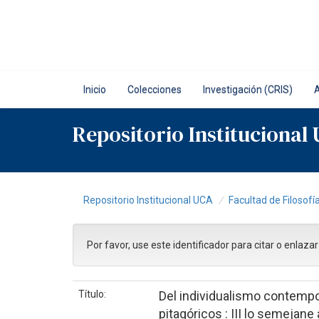
Skip
navigation
Inicio
Colecciones
Investigación (CRIS)
Repositorio Institucional
Repositorio Institucional UCA
Facultad de Filosofí
Por favor, use este identificador para citar o enlaza
Título:
Del individualismo contempor
pitagóricos : III lo semejan