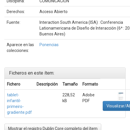
Disciplina:
COMUNICACION
Derechos:
Acceso Abierto
Fuente:
Interaction South America (ISA) : Conferencia
Lationamericana de Diseño de Interacción (6ª : 20
Buenos Aires)
Aparece en las
Ponencias
colecciones:
Ficheros en este ítem:
Fichero
Descripción
Tamaño
Formato
tablet-
228,52
Adobe
infantil-
kB
PDF
Visualizar/Ab
primeiro-
gradiente.pdf
Mostrar el registro Dublin Core completo del ítem