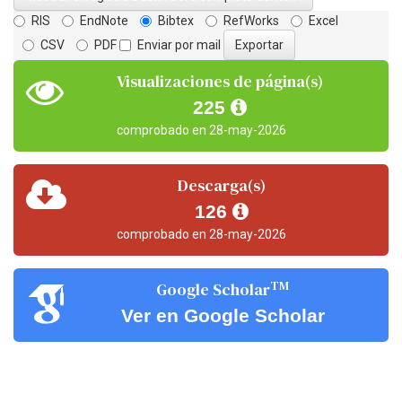
RIS
EndNote
Bibtex
RefWorks
Excel
CSV
PDF
Enviar por mail
Visualizaciones de página(s)
225
comprobado en 28-may-2026
Descarga(s)
126
comprobado en 28-may-2026
TM
Google Scholar
Ver en Google Scholar