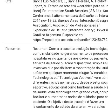
Cita:
Garcia Lupi Vergara, L., Garcia Pereira, A., Holdorf
Lopez, M. Estado da arte em wearables para saúd
línea]. En: Interaction South America (ISA 14) : 6ta
Conferencia Lationamericana de Diseño de Intera
2014 nov 19-22; Buenos Aires : Interaction Design
Association ; Asociación de Profesionales en
Experiencia de Usuario ; Internet Society ; Univers
Católica Argentina. Disponible en:
https://repositorio.uca.edu.ar/handle/12345678
Resumen:
Resumen: Com a crescente evolução tecnológica
como mobilidade no gerenciamento de processo
hospitalares no que tange aos dados do paciente,
serviços de saúde buscam dispositivos simples e
invasivos que possibilitem a monitoração do usuá
saúde em qualquer momento e lugar. W earables
Technologies ou “Tecnologias Vestíveis” vem ati
diferentes nichos no mercado, desde o setor socia
esportivo, educacional como também a saúde. N
da saúde, esta tecnologia tem grande valor, pois
facilitar e aumentar os meios de cuidados para c
paciente. O o bjetivo deste trabalho é fazer um
levantamento do estado da arte em w earables