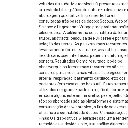
voltados à saúde. M etodologia O presente estud
um estudo bibliográfico, de natureza descritiva e
abordagem qualitativa. Inicialmente, foram
consultadas três bases de dados: Scopus, Web of
Science e Engineering Village para posterior análi
bibiométrica. A bibliometria se constituiu da leitu
títulos, abstracts, pesquisa de PDFs Free e por últ
seleção dos textos. As palavras mais recorrentes
levantamento foram: w earable, wearable sensor
health care, user interfaces, patient monitoring e
sensors. Resultados C omo resultado, pode-se
observarque os temas mais recorrentes são os
sensores para medir sinais vitais e fisiológicos (p
arterial, respiração, batimento cardíaco, etc) dos
pacientes (em casa ou no hospital). Estes sensor
utilizados em grande parte na região do tórax e p
embora alguns estejam na orelha, pés e joelho. O
tópicos abordados são as plataformas e sistema
comunicação dos w earables , a fim de se averigu
eficiência e confiabilidade destes. C onsiderações
Finais O s dispositivos w earables são uma tendê
tecnológica, e devido a isto, sua análise diacrônic