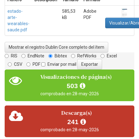
estado-
585,53
Adobe
arte-
kB
PDF
Visualizar/Abri
wearables-
saude.pdf
Mostrar el registro Dublin Core completo del ítem
RIS
EndNote
Bibtex
RefWorks
Excel
CSV
PDF
Enviar por mail
Visualizaciones de página(s)
503
comprobado en 28-may-2026
Descarga(s)
241
comprobado en 28-may-2026