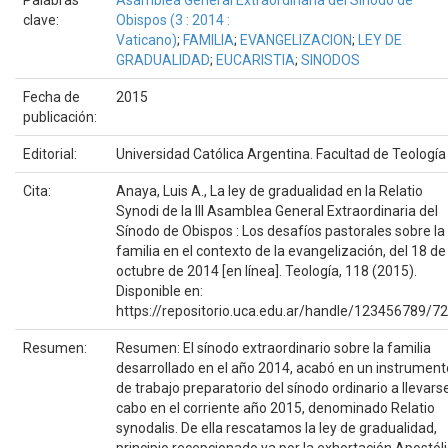
clave:
Obispos (3 : 2014 :
Vaticano)
;
FAMILIA
;
EVANGELIZACION
;
LEY DE
GRADUALIDAD
;
EUCARISTIA
;
SINODOS
Fecha de
2015
publicación:
Editorial:
Universidad Católica Argentina. Facultad de Teología
Cita:
Anaya, Luis A., La ley de gradualidad en la Relatio
Synodi de la III Asamblea General Extraordinaria del
Sínodo de Obispos : Los desafíos pastorales sobre la
familia en el contexto de la evangelización, del 18 de
octubre de 2014 [en línea]. Teología, 118 (2015).
Disponible en:
https://repositorio.uca.edu.ar/handle/123456789/7
Resumen:
Resumen: El sínodo extraordinario sobre la familia
desarrollado en el año 2014, acabó en un instrument
de trabajo preparatorio del sínodo ordinario a llevars
cabo en el corriente año 2015, denominado Relatio
synodalis. De ella rescatamos la ley de gradualidad,
principio recepcionado ya por la exhortación Apostól