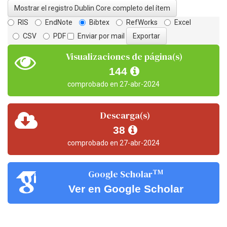
Mostrar el registro Dublin Core completo del ítem
RIS
EndNote
Bibtex
RefWorks
Excel
CSV
PDF
Enviar por mail
Visualizaciones de página(s)
144
comprobado en 27-abr-2024
Descarga(s)
38
comprobado en 27-abr-2024
TM
Google Scholar
Ver en Google Scholar