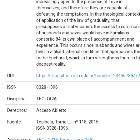
increasingly open to the presence of Love in
themselves, and therefore they are capable of
defeating the temptations. In this theological contex
of application of the law of graduality, that
presupposes a filial vocation, the access to commun
of husbands and wives would have in Familiaris
consortio 84 its own place of accompaniment and
experience. This occurs since husbands and wives a
held in a filial-fraternal condition that approaches t
to the Eucharist, which in turn strengthens them in th
deepest reality.
URI:
https://repositorio.uca.edu.ar/handle/123456789/7
ISSN:
0328-1396
Disciplina:
TEOLOGIA
Derechos:
Acceso Abierto
Fuente:
Teología, Tomo LII, nº 118, 2015
ISSN 0328-1396
Aparece en
TEO - 2015 Tomo LII nro. 118