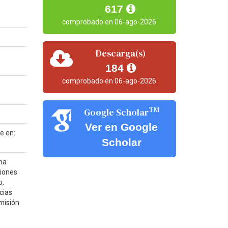
617
comprobado en 06-ago-2026
Descarga(s)
184
comprobado en 06-ago-2026
TM
Google Scholar
Ver en Google
e en:
Scholar
oma
tiones
o,
cias
 misión