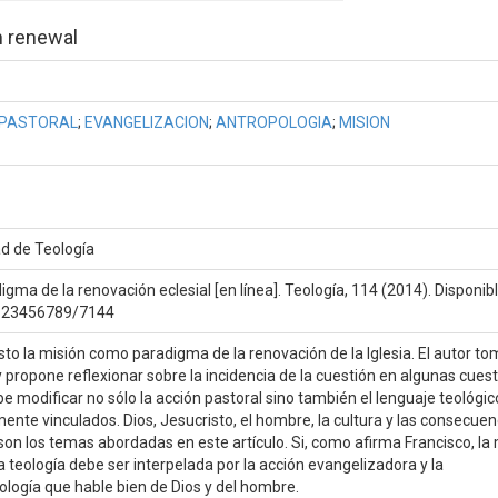
h renewal
PASTORAL
;
EVANGELIZACION
;
ANTROPOLOGIA
;
MISION
ad de Teología
ma de la renovación eclesial [en línea]. Teología, 114 (2014). Disponibl
e/123456789/7144
o la misión como paradigma de la renovación de la Iglesia. El autor t
 propone reflexionar sobre la incidencia de la cuestión en algunas cues
be modificar no sólo la acción pastoral sino también el lenguaje teológic
mente vinculados. Dios, Jesucristo, el hombre, la cultura y las consecuen
son los temas abordadas en este artículo. Si, como afirma Francisco, la
 teología debe ser interpelada por la acción evangelizadora y la
ología que hable bien de Dios y del hombre.