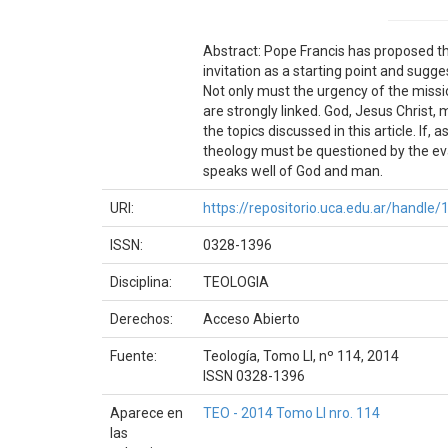
Abstract: Pope Francis has proposed th
invitation as a starting point and sugg
Not only must the urgency of the missi
are strongly linked. God, Jesus Christ
the topics discussed in this article. If,
theology must be questioned by the ev
speaks well of God and man.
URI:
https://repositorio.uca.edu.ar/handl
ISSN:
0328-1396
Disciplina:
TEOLOGIA
Derechos:
Acceso Abierto
Fuente:
Teología, Tomo LI, nº 114, 2014
ISSN 0328-1396
Aparece en
TEO - 2014 Tomo LI nro. 114
las