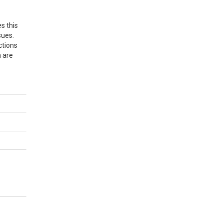
s this
sues.
ctions
n are