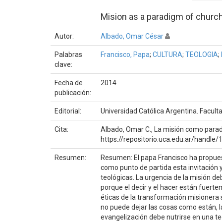
Mision as a paradigm of churc
Autor:
Albado, Omar César
Palabras
Francisco, Papa
;
CULTURA
;
TEOLOGIA
;
clave:
Fecha de
2014
publicación:
Editorial:
Universidad Católica Argentina. Facult
Cita:
Albado, Omar C., La misión como paradig
https://repositorio.uca.edu.ar/handl
Resumen:
Resumen: El papa Francisco ha propuest
como punto de partida esta invitación y
teológicas. La urgencia de la misión de
porque el decir y el hacer están fuerte
éticas de la transformación misionera 
no puede dejar las cosas como están, la
evangelización debe nutrirse en una te