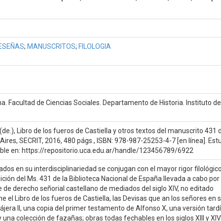
ESEÑAS
;
MANUSCRITOS
;
FILOLOGIA
na. Facultad de Ciencias Sociales. Departamento de Historia. Instituto de
(de.), Libro de los fueros de Castiella y otros textos del manuscrito 431 
Aires, SECRIT, 2016, 480 págs., ISBN: 978-987-25253-4-7 [en línea]. Est
ible en: https://repositorio.uca.edu.ar/handle/123456789/6922
os en su interdisciplinariedad se conjugan con el mayor rigor filológico
ción del Ms. 431 de la Biblioteca Nacional de España llevada a cabo por
e de derecho señorial castellano de mediados del siglo XIV, no editado
 el Libro de los fueros de Castiella, las Devisas que an los señores en 
era II, una copia del primer testamento de Alfonso X, una versión tardí
 una colección de fazañas; obras todas fechables en los siglos XIII y XI