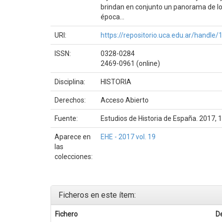
brindan en conjunto un panorama de los 
época...
URI:
https://repositorio.uca.edu.ar/handl
ISSN:
0328-0284
2469-0961 (online)
Disciplina:
HISTORIA
Derechos:
Acceso Abierto
Fuente:
Estudios de Historia de España. 2017, 
Aparece en
EHE - 2017 vol. 19
las
colecciones:
Ficheros en este ítem:
Fichero
D