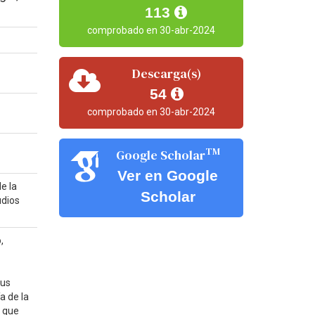
113
comprobado en 30-abr-2024
Descarga(s)
54
comprobado en 30-abr-2024
TM
Google Scholar
Ver en Google
de la
Scholar
udios
,
sus
a de la
V que