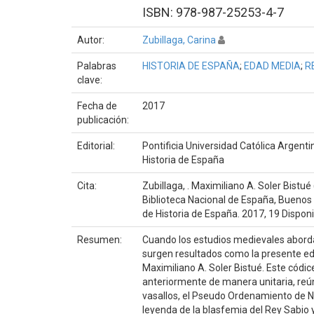
ISBN: 978-987-25253-4-7
Autor:
Zubillaga, Carina
Palabras
HISTORIA DE ESPAÑA
;
EDAD MEDIA
;
R
clave:
Fecha de
2017
publicación:
Editorial:
Pontificia Universidad Católica Argenti
Historia de España
Cita:
Zubillaga, . Maximiliano A. Soler Bistué 
Biblioteca Nacional de España, Buenos 
de Historia de España. 2017, 19 Dispon
Resumen:
Cuando los estudios medievales abordad
surgen resultados como la presente edi
Maximiliano A. Soler Bistué. Este códic
anteriormente de manera unitaria, reúne
vasallos, el Pseudo Ordenamiento de Náj
leyenda de la blasfemia del Rey Sabio y