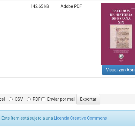
142,65 kB
Adobe PDF
Visualizar/Abri
cel
CSV
PDF
Enviar por mail
Este ítem está sujeto a una
Licencia Creative Commons