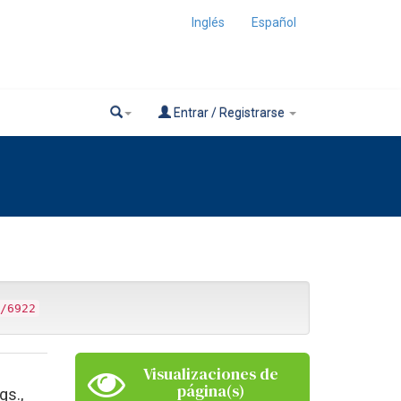
Inglés
Español
Entrar / Registrarse
/6922
Visualizaciones de
página(s)
gs.,