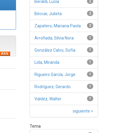
Beraldi, Lucía
2
Béccar, Julieta
2
Zapatero, Mariana Paola
2
Arroñada, Silvia Nora
1
González Calvo, Sofía
1
Lida, Miranda
1
Rigueiro García, Jorge
1
Rodríguez, Gerardo
1
Valdéz, Walter
1
siguiente >
Tema