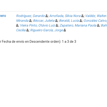
mero
Rodríguez, Gerardo
;
Arroñada, Silvia Nora
;
Valdéz, Walter
Miranda
;
Béccar, Julieta
;
Beraldi, Lucía
;
González Calvo,
;
Vieira Pinto, Otávio Luiz
;
Zapatero, Mariana Paola
;
Bahr
Cecilia
;
Rigueiro García, Jorge
 Fecha de envío en Descendente orden): 1 a 3 de 3