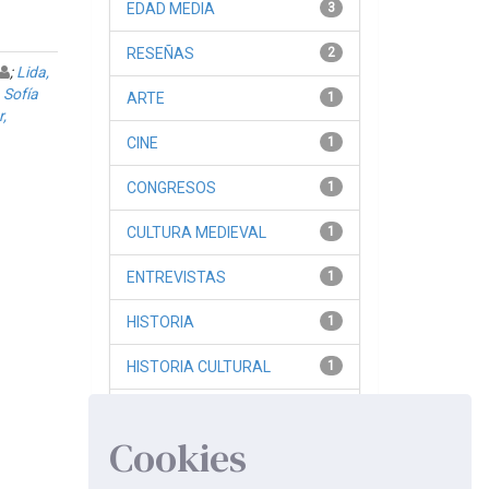
EDAD MEDIA
3
RESEÑAS
2
;
Lida,
 Sofía
ARTE
1
,
CINE
1
CONGRESOS
1
CULTURA MEDIEVAL
1
ENTREVISTAS
1
HISTORIA
1
HISTORIA CULTURAL
1
HISTORIA MEDIEVAL
1
Cookies
siguiente >