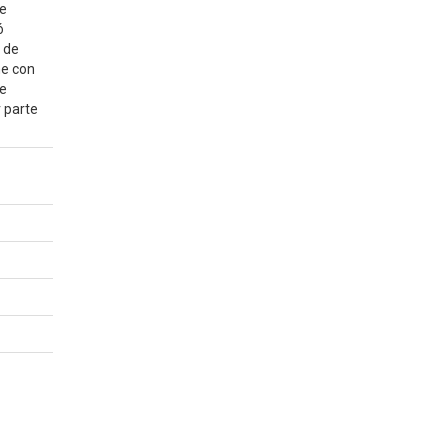
de
ó
 de
me con
de
 parte