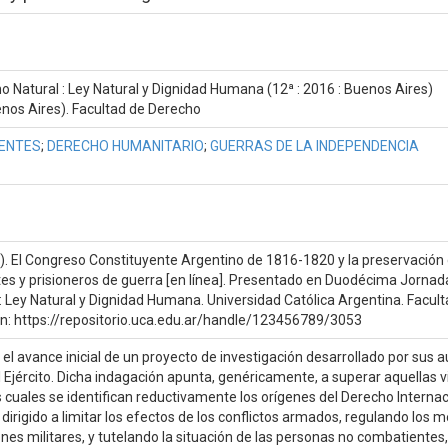
 Natural : Ley Natural y Dignidad Humana (12ª : 2016 : Buenos Aires)
enos Aires). Facultad de Derecho
GENTES
;
DERECHO HUMANITARIO
;
GUERRAS DE LA INDEPENDENCIA
re). El Congreso Constituyente Argentino de 1816-1820 y la preservación 
s y prisioneros de guerra [en línea]. Presentado en Duodécima Jornad
: Ley Natural y Dignidad Humana. Universidad Católica Argentina. Facul
en: https://repositorio.uca.edu.ar/handle/123456789/3053
l avance inicial de un proyecto de investigación desarrollado por sus a
l Ejército. Dicha indagación apunta, genéricamente, a superar aquellas v
cuales se identifican reductivamente los orígenes del Derecho Internac
 dirigido a limitar los efectos de los conflictos armados, regulando los m
es militares, y tutelando la situación de las personas no combatientes,