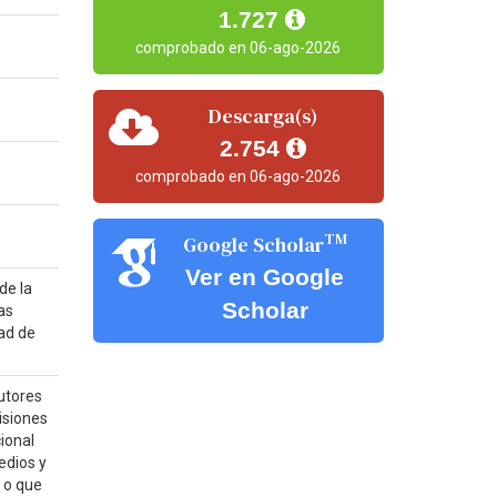
1.727
comprobado en 06-ago-2026
Descarga(s)
2.754
comprobado en 06-ago-2026
TM
Google Scholar
Ver en Google
de la
Scholar
as
tad de
utores
isiones
ional
edios y
 o que