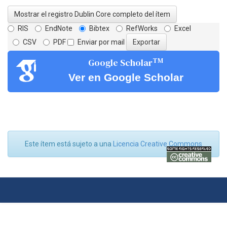
Mostrar el registro Dublin Core completo del ítem
RIS
EndNote
Bibtex
RefWorks
Excel
CSV
PDF
Enviar por mail
TM
Google Scholar
Ver en Google Scholar
Este ítem está sujeto a una
Licencia Creative Commons