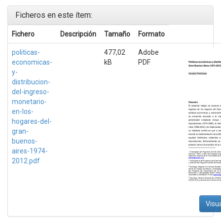
Ficheros en este ítem:
Fichero
Descripción
Tamaño
Formato
politicas-
477,02
Adobe
economicas-
kB
PDF
y-
distribucion-
del-ingreso-
monetario-
en-los-
hogares-del-
gran-
buenos-
aires-1974-
2012.pdf
Visua