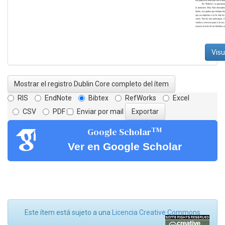
Visu
Mostrar el registro Dublin Core completo del ítem
RIS
EndNote
Bibtex
RefWorks
Excel
CSV
PDF
Enviar por mail
TM
Google Scholar
Ver en Google Scholar
Este ítem está sujeto a una
Licencia Creative Commons